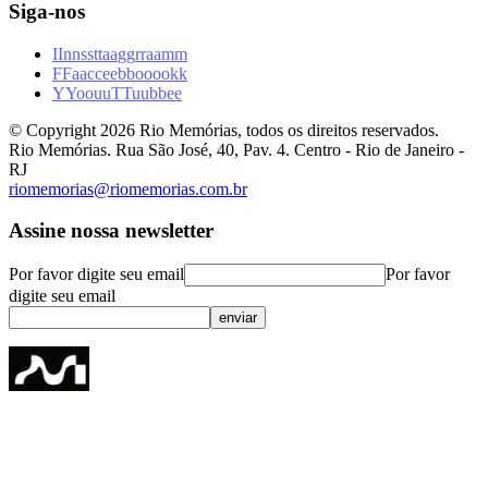
Siga-nos
I
I
n
n
s
s
t
t
a
a
g
g
r
r
a
a
m
m
F
F
a
a
c
c
e
e
b
b
o
o
o
o
k
k
Y
Y
o
o
u
u
T
T
u
u
b
b
e
e
© Copyright
2026
Rio Memórias, todos os direitos reservados.
Rio Memórias. Rua São José, 40, Pav. 4. Centro - Rio de Janeiro -
RJ
riomemorias@riomemorias.com.br
Assine nossa newsletter
Por favor digite seu email
Por favor
digite seu email
enviar