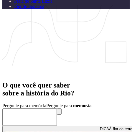
Praia de Santa Luzia
Píer de Ipanema
O que você quer saber
sobre a
história
do
Rio?
Pergunte para memór.ia
Pergunte para
memór.ia
DICA
À flor da terr