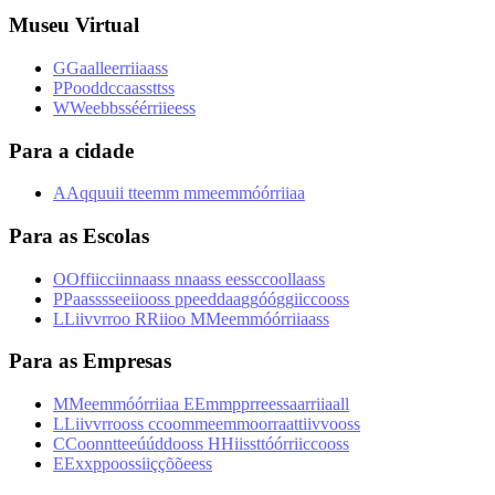
Museu Virtual
G
G
a
a
l
l
e
e
r
r
i
i
a
a
s
s
P
P
o
o
d
d
c
c
a
a
s
s
t
t
s
s
W
W
e
e
b
b
s
s
é
é
r
r
i
i
e
e
s
s
Para a cidade
A
A
q
q
u
u
i
i
t
t
e
e
m
m
m
m
e
e
m
m
ó
ó
r
r
i
i
a
a
Para as Escolas
O
O
f
f
i
i
c
c
i
i
n
n
a
a
s
s
n
n
a
a
s
s
e
e
s
s
c
c
o
o
l
l
a
a
s
s
P
P
a
a
s
s
s
s
e
e
i
i
o
o
s
s
p
p
e
e
d
d
a
a
g
g
ó
ó
g
g
i
i
c
c
o
o
s
s
L
L
i
i
v
v
r
r
o
o
R
R
i
i
o
o
M
M
e
e
m
m
ó
ó
r
r
i
i
a
a
s
s
Para as Empresas
M
M
e
e
m
m
ó
ó
r
r
i
i
a
a
E
E
m
m
p
p
r
r
e
e
s
s
a
a
r
r
i
i
a
a
l
l
L
L
i
i
v
v
r
r
o
o
s
s
c
c
o
o
m
m
e
e
m
m
o
o
r
r
a
a
t
t
i
i
v
v
o
o
s
s
C
C
o
o
n
n
t
t
e
e
ú
ú
d
d
o
o
s
s
H
H
i
i
s
s
t
t
ó
ó
r
r
i
i
c
c
o
o
s
s
E
E
x
x
p
p
o
o
s
s
i
i
ç
ç
õ
õ
e
e
s
s