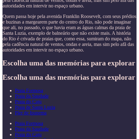
pela cadência natural de ventos, ondas e areia, mas sim pelo afã das
autoridades em intervir no espaço urbano.
Quem passa hoje pela avenida Franklin Roosevelt, com seus prédios
e buzinas a margearem parte do centro do Rio, não pode imaginar
que ali, no passado, o que havia eram as águas calmas da praia de
Santa Luzia, exemplo de balneário que não existe mais. A história
do Rio é crivada de praias que, como essa, sumiram do mapa, não
pela cadência natural de ventos, ondas e areia, mas sim pelo afã das
autoridades em intervir no espaço urbano.
Escolha uma das memórias para explorar
Escolha uma das memórias para explorar
Praia Formosa
Praia da Saudade
Praia do Caju
Praia de Santa Luzia
Píer de Ipanema
Praia Formosa
Praia da Saudade
Praia do Caju