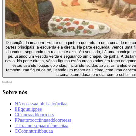
Descrição da imagem:
Esta é uma pintura que retrata uma cena de mercad
partes principais: a esquerda e a direita. Na parte esquerda, vemos uma 
dourados, segurando um recipiente azul. Ao seu lado, há uma bandeja br
pé, usando um vestido verde e segurando um chapéu de palha. À distân
navio. Na parte direita, várias figuras estão organizadas em torno de grandes panelas vermelhas contendo alimentos. As pessoas
estão usando roupas coloridas, incluindo tecidos azuis, amarelos e v
também uma figura de pé, usando um manto azul claro, com uma cabeça 
a cena ocorre durante o dia, com o sol brilha
Sobre nós
N
N
o
o
s
s
s
s
a
a
h
h
i
i
s
s
t
t
ó
ó
r
r
i
i
a
a
E
E
q
q
u
u
i
i
p
p
e
e
C
C
u
u
r
r
a
a
d
d
o
o
r
r
e
e
s
s
P
P
a
a
t
t
r
r
o
o
c
c
i
i
n
n
a
a
d
d
o
o
r
r
e
e
s
s
T
T
r
r
a
a
n
n
s
s
p
p
a
a
r
r
ê
ê
n
n
c
c
i
i
a
a
C
C
o
o
n
n
t
t
r
r
i
i
b
b
u
u
a
a