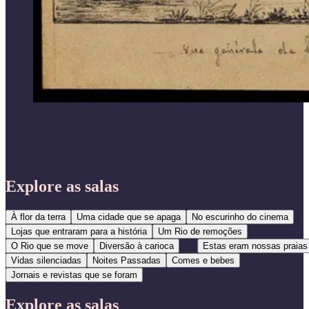
Explore as salas
À flor da terra
Uma cidade que se apaga
No escurinho do cinema
Lojas que entraram para a história
Um Rio de remoções
O Rio que se move
Diversão à carioca
Estas eram nossas praias
Vidas silenciadas
Noites Passadas
Comes e bebes
Jornais e revistas que se foram
Explore as salas