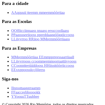
Para a cidade
A
A
q
q
u
u
i
i
t
t
e
e
m
m
m
m
e
e
m
m
ó
ó
r
r
i
i
a
a
Para as Escolas
O
O
f
f
i
i
c
c
i
i
n
n
a
a
s
s
n
n
a
a
s
s
e
e
s
s
c
c
o
o
l
l
a
a
s
s
P
P
a
a
s
s
s
s
e
e
i
i
o
o
s
s
p
p
e
e
d
d
a
a
g
g
ó
ó
g
g
i
i
c
c
o
o
s
s
L
L
i
i
v
v
r
r
o
o
R
R
i
i
o
o
M
M
e
e
m
m
ó
ó
r
r
i
i
a
a
s
s
Para as Empresas
M
M
e
e
m
m
ó
ó
r
r
i
i
a
a
E
E
m
m
p
p
r
r
e
e
s
s
a
a
r
r
i
i
a
a
l
l
L
L
i
i
v
v
r
r
o
o
s
s
c
c
o
o
m
m
e
e
m
m
o
o
r
r
a
a
t
t
i
i
v
v
o
o
s
s
C
C
o
o
n
n
t
t
e
e
ú
ú
d
d
o
o
s
s
H
H
i
i
s
s
t
t
ó
ó
r
r
i
i
c
c
o
o
s
s
E
E
x
x
p
p
o
o
s
s
i
i
ç
ç
õ
õ
e
e
s
s
Siga-nos
I
I
n
n
s
s
t
t
a
a
g
g
r
r
a
a
m
m
F
F
a
a
c
c
e
e
b
b
o
o
o
o
k
k
Y
Y
o
o
u
u
T
T
u
u
b
b
e
e
© Copyright
2026
Rio Memórias, todos os direitos reservados.