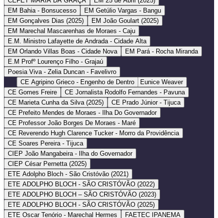
CEFET MARIA DA GRAÇA
EM 25 de Abril (2025)
EM Bahia - Bonsucesso
EM Getúlio Vargas - Bangu
EM Gonçalves Dias (2025)
EM João Goulart (2025)
EM Marechal Mascarenhas de Moraes - Caju
E.M. Ministro Lafayette de Andrada - Cidade Alta
EM Orlando Villas Boas - Cidade Nova
EM Pará - Rocha Miranda
E.M Profº Lourenço Filho - Grajaú
Poesia Viva - Zelia Duncan - Favelivro
CE Agripino Grieco - Engenho de Dentro
CE Eunice Weaver
CE Gomes Freire
CE Jornalista Rodolfo Fernandes - Pavuna
CE Marieta Cunha da Silva (2025)
CE Prado Júnior - Tijuca
CE Prefeito Mendes de Moraes - Ilha Do Governador
CE Professor João Borges De Moraes - Maré
CE Reverendo Hugh Clarence Tucker - Morro da Providência
CE Soares Pereira - Tijuca
CIEP João Mangabeira - Ilha do Governador
CIEP César Pernetta (2025)
ETE Adolpho Bloch - São Cristóvão (2021)
ETE ADOLPHO BLOCH - SÃO CRISTÓVÃO (2022)
ETE ADOLPHO BLOCH – SÃO CRISTÓVÃO (2023)
ETE ADOLPHO BLOCH - SÃO CRISTÓVÃO (2025)
ETE Oscar Tenório - Marechal Hermes
FAETEC IPANEMA