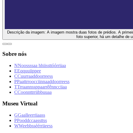
Descrição da imagem:
A imagem mostra duas fotos de prédios. A primei
foto superior, há um detalhe de
Sobre nós
N
N
o
o
s
s
s
s
a
a
h
h
i
i
s
s
t
t
ó
ó
r
r
i
i
a
a
E
E
q
q
u
u
i
i
p
p
e
e
C
C
u
u
r
r
a
a
d
d
o
o
r
r
e
e
s
s
P
P
a
a
t
t
r
r
o
o
c
c
i
i
n
n
a
a
d
d
o
o
r
r
e
e
s
s
T
T
r
r
a
a
n
n
s
s
p
p
a
a
r
r
ê
ê
n
n
c
c
i
i
a
a
C
C
o
o
n
n
t
t
r
r
i
i
b
b
u
u
a
a
Museu Virtual
G
G
a
a
l
l
e
e
r
r
i
i
a
a
s
s
P
P
o
o
d
d
c
c
a
a
s
s
t
t
s
s
W
W
e
e
b
b
s
s
é
é
r
r
i
i
e
e
s
s