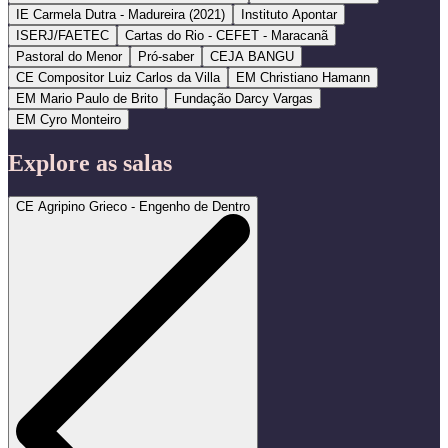
IE Carmela Dutra - Madureira (2021)
Instituto Apontar
ISERJ/FAETEC
Cartas do Rio - CEFET - Maracanã
Pastoral do Menor
Pró-saber
CEJA BANGU
CE Compositor Luiz Carlos da Villa
EM Christiano Hamann
EM Mario Paulo de Brito
Fundação Darcy Vargas
EM Cyro Monteiro
Explore as salas
CE Agripino Grieco - Engenho de Dentro