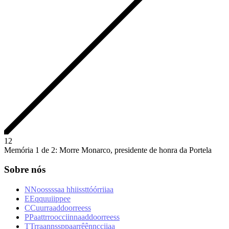
1
2
Memória 1 de 2: Morre Monarco, presidente de honra da Portela
Sobre nós
N
N
o
o
s
s
s
s
a
a
h
h
i
i
s
s
t
t
ó
ó
r
r
i
i
a
a
E
E
q
q
u
u
i
i
p
p
e
e
C
C
u
u
r
r
a
a
d
d
o
o
r
r
e
e
s
s
P
P
a
a
t
t
r
r
o
o
c
c
i
i
n
n
a
a
d
d
o
o
r
r
e
e
s
s
T
T
r
r
a
a
n
n
s
s
p
p
a
a
r
r
ê
ê
n
n
c
c
i
i
a
a