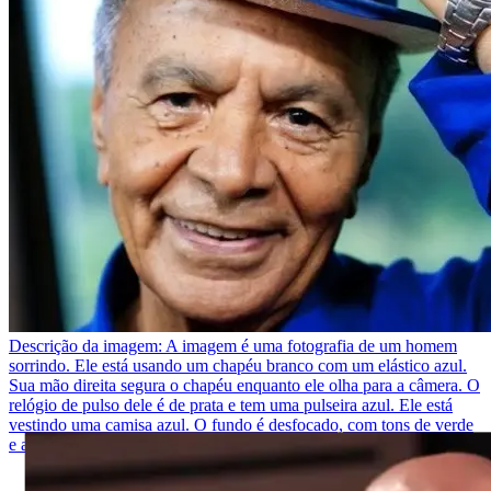
Descrição da imagem:
A imagem é uma fotografia de um homem
sorrindo. Ele está usando um chapéu branco com um elástico azul.
Sua mão direita segura o chapéu enquanto ele olha para a câmera. O
relógio de pulso dele é de prata e tem uma pulseira azul. Ele está
vestindo uma camisa azul. O fundo é desfocado, com tons de verde
e azul.