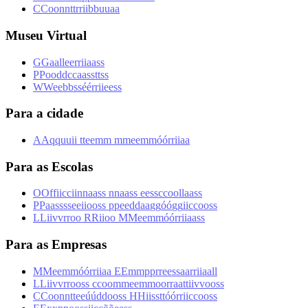
C
C
o
o
n
n
t
t
r
r
i
i
b
b
u
u
a
a
Museu Virtual
G
G
a
a
l
l
e
e
r
r
i
i
a
a
s
s
P
P
o
o
d
d
c
c
a
a
s
s
t
t
s
s
W
W
e
e
b
b
s
s
é
é
r
r
i
i
e
e
s
s
Para a cidade
A
A
q
q
u
u
i
i
t
t
e
e
m
m
m
m
e
e
m
m
ó
ó
r
r
i
i
a
a
Para as Escolas
O
O
f
f
i
i
c
c
i
i
n
n
a
a
s
s
n
n
a
a
s
s
e
e
s
s
c
c
o
o
l
l
a
a
s
s
P
P
a
a
s
s
s
s
e
e
i
i
o
o
s
s
p
p
e
e
d
d
a
a
g
g
ó
ó
g
g
i
i
c
c
o
o
s
s
L
L
i
i
v
v
r
r
o
o
R
R
i
i
o
o
M
M
e
e
m
m
ó
ó
r
r
i
i
a
a
s
s
Para as Empresas
M
M
e
e
m
m
ó
ó
r
r
i
i
a
a
E
E
m
m
p
p
r
r
e
e
s
s
a
a
r
r
i
i
a
a
l
l
L
L
i
i
v
v
r
r
o
o
s
s
c
c
o
o
m
m
e
e
m
m
o
o
r
r
a
a
t
t
i
i
v
v
o
o
s
s
C
C
o
o
n
n
t
t
e
e
ú
ú
d
d
o
o
s
s
H
H
i
i
s
s
t
t
ó
ó
r
r
i
i
c
c
o
o
s
s