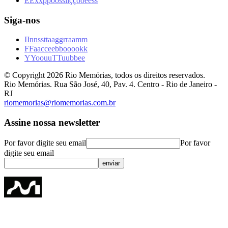
E
E
x
x
p
p
o
o
s
s
i
i
ç
ç
õ
õ
e
e
s
s
Siga-nos
I
I
n
n
s
s
t
t
a
a
g
g
r
r
a
a
m
m
F
F
a
a
c
c
e
e
b
b
o
o
o
o
k
k
Y
Y
o
o
u
u
T
T
u
u
b
b
e
e
© Copyright
2026
Rio Memórias, todos os direitos reservados.
Rio Memórias. Rua São José, 40, Pav. 4. Centro - Rio de Janeiro -
RJ
riomemorias@riomemorias.com.br
Assine nossa newsletter
Por favor digite seu email
Por favor
digite seu email
enviar