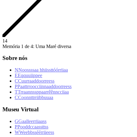
1
4
Memória 1 de 4: Uma Maré diversa
Sobre nós
N
N
o
o
s
s
s
s
a
a
h
h
i
i
s
s
t
t
ó
ó
r
r
i
i
a
a
E
E
q
q
u
u
i
i
p
p
e
e
C
C
u
u
r
r
a
a
d
d
o
o
r
r
e
e
s
s
P
P
a
a
t
t
r
r
o
o
c
c
i
i
n
n
a
a
d
d
o
o
r
r
e
e
s
s
T
T
r
r
a
a
n
n
s
s
p
p
a
a
r
r
ê
ê
n
n
c
c
i
i
a
a
C
C
o
o
n
n
t
t
r
r
i
i
b
b
u
u
a
a
Museu Virtual
G
G
a
a
l
l
e
e
r
r
i
i
a
a
s
s
P
P
o
o
d
d
c
c
a
a
s
s
t
t
s
s
W
W
e
e
b
b
s
s
é
é
r
r
i
i
e
e
s
s