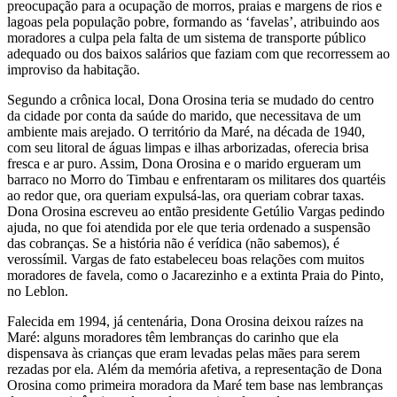
preocupação para a ocupação de morros, praias e margens de rios e
lagoas pela população pobre, formando as ‘favelas’, atribuindo aos
moradores a culpa pela falta de um sistema de transporte público
adequado ou dos baixos salários que faziam com que recorressem ao
improviso da habitação.
Segundo a crônica local, Dona Orosina teria se mudado do centro
da cidade por conta da saúde do marido, que necessitava de um
ambiente mais arejado. O território da Maré, na década de 1940,
com seu litoral de águas limpas e ilhas arborizadas, oferecia brisa
fresca e ar puro. Assim, Dona Orosina e o marido ergueram um
barraco no Morro do Timbau e enfrentaram os militares dos quartéis
ao redor que, ora queriam expulsá-las, ora queriam cobrar taxas.
Dona Orosina escreveu ao então presidente Getúlio Vargas pedindo
ajuda, no que foi atendida por ele que teria ordenado a suspensão
das cobranças. Se a história não é verídica (não sabemos), é
verossímil. Vargas de fato estabeleceu boas relações com muitos
moradores de favela, como o Jacarezinho e a extinta Praia do Pinto,
no Leblon.
Falecida em 1994, já centenária, Dona Orosina deixou raízes na
Maré: alguns moradores têm lembranças do carinho que ela
dispensava às crianças que eram levadas pelas mães para serem
rezadas por ela. Além da memória afetiva, a representação de Dona
Orosina como primeira moradora da Maré tem base nas lembranças