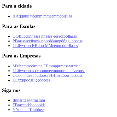
Para a cidade
A
A
q
q
u
u
i
i
t
t
e
e
m
m
m
m
e
e
m
m
ó
ó
r
r
i
i
a
a
Para as Escolas
O
O
f
f
i
i
c
c
i
i
n
n
a
a
s
s
n
n
a
a
s
s
e
e
s
s
c
c
o
o
l
l
a
a
s
s
P
P
a
a
s
s
s
s
e
e
i
i
o
o
s
s
p
p
e
e
d
d
a
a
g
g
ó
ó
g
g
i
i
c
c
o
o
s
s
L
L
i
i
v
v
r
r
o
o
R
R
i
i
o
o
M
M
e
e
m
m
ó
ó
r
r
i
i
a
a
s
s
Para as Empresas
M
M
e
e
m
m
ó
ó
r
r
i
i
a
a
E
E
m
m
p
p
r
r
e
e
s
s
a
a
r
r
i
i
a
a
l
l
L
L
i
i
v
v
r
r
o
o
s
s
c
c
o
o
m
m
e
e
m
m
o
o
r
r
a
a
t
t
i
i
v
v
o
o
s
s
C
C
o
o
n
n
t
t
e
e
ú
ú
d
d
o
o
s
s
H
H
i
i
s
s
t
t
ó
ó
r
r
i
i
c
c
o
o
s
s
E
E
x
x
p
p
o
o
s
s
i
i
ç
ç
õ
õ
e
e
s
s
Siga-nos
I
I
n
n
s
s
t
t
a
a
g
g
r
r
a
a
m
m
F
F
a
a
c
c
e
e
b
b
o
o
o
o
k
k
Y
Y
o
o
u
u
T
T
u
u
b
b
e
e