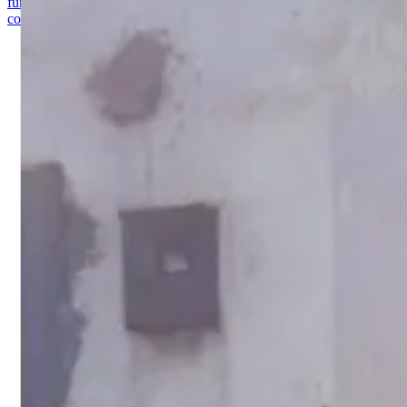
fundo. As cores predominantes são o rosa do vestido e chapéu,
contrastando com as roupas mais variadas dos espectadores.