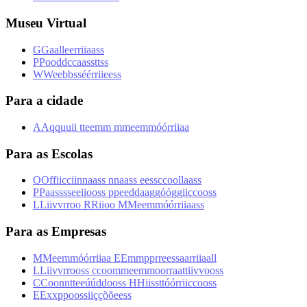
Museu Virtual
G
G
a
a
l
l
e
e
r
r
i
i
a
a
s
s
P
P
o
o
d
d
c
c
a
a
s
s
t
t
s
s
W
W
e
e
b
b
s
s
é
é
r
r
i
i
e
e
s
s
Para a cidade
A
A
q
q
u
u
i
i
t
t
e
e
m
m
m
m
e
e
m
m
ó
ó
r
r
i
i
a
a
Para as Escolas
O
O
f
f
i
i
c
c
i
i
n
n
a
a
s
s
n
n
a
a
s
s
e
e
s
s
c
c
o
o
l
l
a
a
s
s
P
P
a
a
s
s
s
s
e
e
i
i
o
o
s
s
p
p
e
e
d
d
a
a
g
g
ó
ó
g
g
i
i
c
c
o
o
s
s
L
L
i
i
v
v
r
r
o
o
R
R
i
i
o
o
M
M
e
e
m
m
ó
ó
r
r
i
i
a
a
s
s
Para as Empresas
M
M
e
e
m
m
ó
ó
r
r
i
i
a
a
E
E
m
m
p
p
r
r
e
e
s
s
a
a
r
r
i
i
a
a
l
l
L
L
i
i
v
v
r
r
o
o
s
s
c
c
o
o
m
m
e
e
m
m
o
o
r
r
a
a
t
t
i
i
v
v
o
o
s
s
C
C
o
o
n
n
t
t
e
e
ú
ú
d
d
o
o
s
s
H
H
i
i
s
s
t
t
ó
ó
r
r
i
i
c
c
o
o
s
s
E
E
x
x
p
p
o
o
s
s
i
i
ç
ç
õ
õ
e
e
s
s