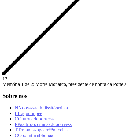
1
2
Memória 1 de 2: Morre Monarco, presidente de honra da Portela
Sobre nós
N
N
o
o
s
s
s
s
a
a
h
h
i
i
s
s
t
t
ó
ó
r
r
i
i
a
a
E
E
q
q
u
u
i
i
p
p
e
e
C
C
u
u
r
r
a
a
d
d
o
o
r
r
e
e
s
s
P
P
a
a
t
t
r
r
o
o
c
c
i
i
n
n
a
a
d
d
o
o
r
r
e
e
s
s
T
T
r
r
a
a
n
n
s
s
p
p
a
a
r
r
ê
ê
n
n
c
c
i
i
a
a
C
C
o
o
n
n
t
t
r
r
i
i
b
b
u
u
a
a