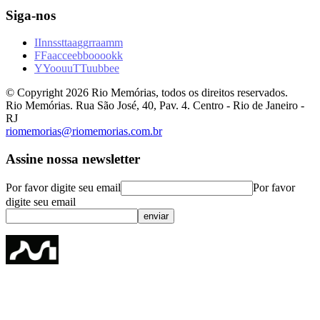
Siga-nos
I
I
n
n
s
s
t
t
a
a
g
g
r
r
a
a
m
m
F
F
a
a
c
c
e
e
b
b
o
o
o
o
k
k
Y
Y
o
o
u
u
T
T
u
u
b
b
e
e
© Copyright
2026
Rio Memórias, todos os direitos reservados.
Rio Memórias. Rua São José, 40, Pav. 4. Centro - Rio de Janeiro -
RJ
riomemorias@riomemorias.com.br
Assine nossa newsletter
Por favor digite seu email
Por favor
digite seu email
enviar