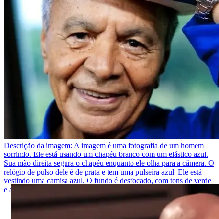
Descrição da imagem:
A imagem é uma fotografia de um homem
sorrindo. Ele está usando um chapéu branco com um elástico azul.
Sua mão direita segura o chapéu enquanto ele olha para a câmera. O
relógio de pulso dele é de prata e tem uma pulseira azul. Ele está
vestindo uma camisa azul. O fundo é desfocado, com tons de verde
e azul.