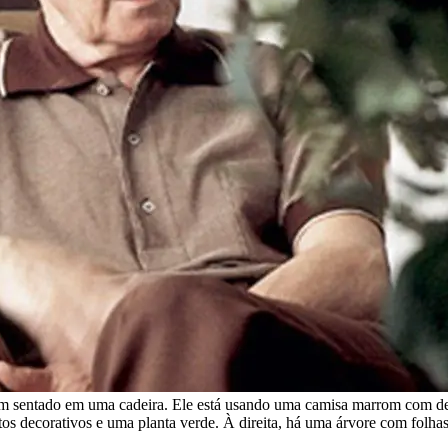
 sentado em uma cadeira. Ele está usando uma camisa marrom com det
tos decorativos e uma planta verde. À direita, há uma árvore com folhas