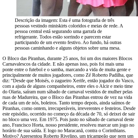
Descrição da imagem:
Esta é uma fotografia de três
pessoas vestindo miniskirts coloridos e meias de rede. A
pessoa central está segurando uma garrafa de
refrigerante. Todos estão sorrindo e parecem estar
participando de um evento festivo. Ao fundo, há outras
pessoas caminhando e alguns objetos sobre uma mesa.
O Bloco das Piranhas, durante 25 anos, foi um dos maiores Blocos
Carnavalescos da cidade. E não apenas isso, pois foi mais uma
ponte entre o futebol e o samba, marcando a vida de muita gente e
principalmente de muitos jogadores, como Zé Roberto Padilha, que
diz: “Desde que Moisés, o zagueiro Xerife, então jogador do Vasco,
com a ajuda de alguns companheiros, entre eles o Alcir e meio time
do Olaria, saíram num sábado de carnaval vestidos de mulher pelas
ruas de Madureira, que o Bloco das Piranhas entrou de vez na vida
de cada um de nós, boleiros. Tanto tempo depois, ainda saímos de
Piranhas, como ontem, irrecuperáveis, irreverentes e festeiros. Desde
este episódio, ocorrido no começo da década de 70, só deixei de sair
no bloco uma vez. Em 1975. Pois justo no sábado de carnaval deste
ano, Francisco Horta, nosso presidente, resolveu marcar um jogo no
horário de sua saída. E logo no Maracanã, contra o Corinthians.
Motivo? Apresentou Roberto Rivelino, um tricampeão que nem um