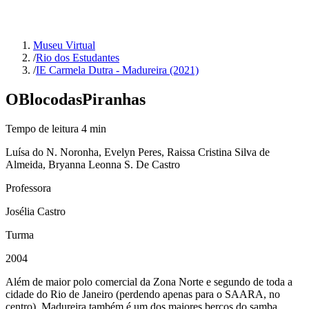
Museu Virtual
/
Rio dos Estudantes
/
IE Carmela Dutra - Madureira (2021)
O
Bloco
das
Piranhas
Tempo de leitura
4
min
Luísa do N. Noronha, Evelyn Peres, Raissa Cristina Silva de
Almeida, Bryanna Leonna S. De Castro
Professora
Josélia Castro
Turma
2004
Além de maior polo comercial da Zona Norte e segundo de toda a
cidade do Rio de Janeiro (perdendo apenas para o SAARA, no
centro), Madureira também é um dos maiores berços do samba