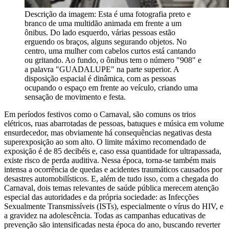
Descrição da imagem:
Esta é uma fotografia preto e
branco de uma multidão animada em frente a um
ônibus. Do lado esquerdo, várias pessoas estão
erguendo os braços, alguns segurando objetos. No
centro, uma mulher com cabelos curtos está cantando
ou gritando. Ao fundo, o ônibus tem o número "908" e
a palavra "GUADALUPE" na parte superior. A
disposição espacial é dinâmica, com as pessoas
ocupando o espaço em frente ao veículo, criando uma
sensação de movimento e festa.
Em períodos festivos como o Carnaval, são comuns os trios
elétricos, ruas abarrotadas de pessoas, batuques e música em volume
ensurdecedor, mas obviamente há consequências negativas desta
superexposição ao som alto. O limite máximo recomendado de
exposição é de 85 decibéis e, caso essa quantidade for ultrapassada,
existe risco de perda auditiva. Nessa época, torna-se também mais
intensa a ocorrência de quedas e acidentes traumáticos causados por
desastres automobilísticos. E, além de tudo isso, com a chegada do
Carnaval, dois temas relevantes de saúde pública merecem atenção
especial das autoridades e da própria sociedade: as Infecções
Sexualmente Transmissíveis (ISTs), especialmente o vírus do HIV, e
a gravidez na adolescência. Todas as campanhas educativas de
prevenção são intensificadas nesta época do ano, buscando reverter