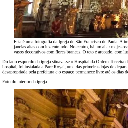
Esta é uma fotografia da Igreja de São Francisco de Paula. A i
janelas altas com luz entrando. No centro, há um altar majestos
vasos decorativos com flores brancas. O teto é arcoado, com lu
Do lado esquerdo da igreja situava-se o Hospital da Ordem Terceira 
hospital, foi instalada a Parc Royal, uma das primeiras lojas de depar
desapropriada pela prefeitura e o espaço permanece livre até os dias d
Foto do interior da igreja