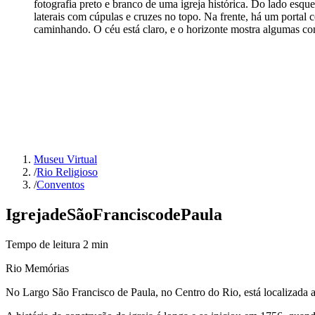
fotografia preto e branco de uma igreja histórica. Do lado esqu
laterais com cúpulas e cruzes no topo. Na frente, há um portal 
caminhando. O céu está claro, e o horizonte mostra algumas con
Museu Virtual
/
Rio Religioso
/
Conventos
Igreja
de
São
Francisco
de
Paula
Tempo de leitura
2
min
Rio Memórias
No Largo São Francisco de Paula, no Centro do Rio, está localizada a