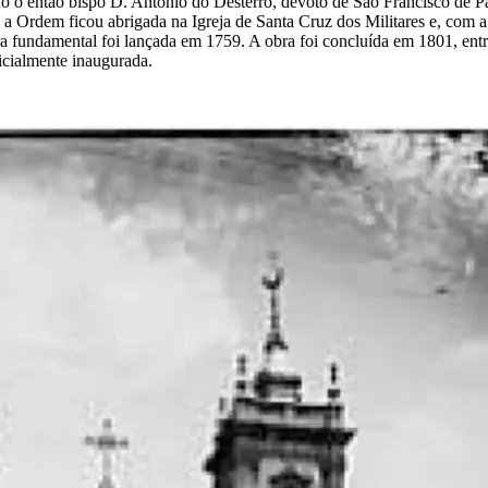
do o então bispo D. Antônio do Desterro, devoto de São Francisco de Pau
 a Ordem ficou abrigada na Igreja de Santa Cruz dos Militares e, com
edra fundamental foi lançada em 1759. A obra foi concluída em 1801, en
ficialmente inaugurada.