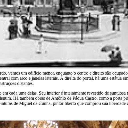
erdo, vemos um edifício menor, enquanto o centro e direito são ocupados
central com arco e janelas laterais. À direita do portal, há uma estátu
struções distantes.
m cada uma delas. Seu interior é inteiramente revestido de suntuosa ta
Valentim. Há também obras de Antônio de Pádua Castro, como a porta pri
inturas de Miguel da Cunha, pintor liberto que comprou sua liberdade c