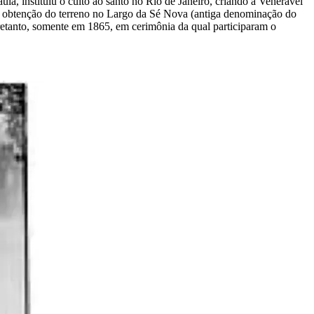
la, instituiu o culto ao santo no Rio de Janeiro, criando a Venerável
 a obtenção do terreno no Largo da Sé Nova (antiga denominação do
tretanto, somente em 1865, em cerimônia da qual participaram o