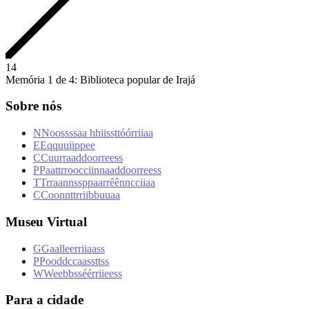
1
4
Memória 1 de 4: Biblioteca popular de Irajá
Sobre nós
N
N
o
o
s
s
s
s
a
a
h
h
i
i
s
s
t
t
ó
ó
r
r
i
i
a
a
E
E
q
q
u
u
i
i
p
p
e
e
C
C
u
u
r
r
a
a
d
d
o
o
r
r
e
e
s
s
P
P
a
a
t
t
r
r
o
o
c
c
i
i
n
n
a
a
d
d
o
o
r
r
e
e
s
s
T
T
r
r
a
a
n
n
s
s
p
p
a
a
r
r
ê
ê
n
n
c
c
i
i
a
a
C
C
o
o
n
n
t
t
r
r
i
i
b
b
u
u
a
a
Museu Virtual
G
G
a
a
l
l
e
e
r
r
i
i
a
a
s
s
P
P
o
o
d
d
c
c
a
a
s
s
t
t
s
s
W
W
e
e
b
b
s
s
é
é
r
r
i
i
e
e
s
s
Para a cidade