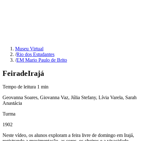
Museu Virtual
/
Rio dos Estudantes
/
EM Mario Paulo de Brito
Feira
de
Irajá
Tempo de leitura
1
min
Geovanna Soares, Giovanna Vaz, Júlia Stefany, Lívia Varela, Sarah
Anastácia
Turma
1902
Neste vídeo, os alunos exploram a feira livre de domingo em Irajá,
registrando a movimentação, as cores, os cheiros e a vivacidade