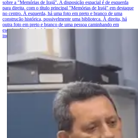
sobre a "Memórias de Irajá". A disposição espacial é de esquerda
para direita, com o título principal "Memórias de Irajá" em destaque
no centro. À esquerda, há uma foto em preto e branco de uma
construção histórica, possivelmente uma biblioteca. À direita, há
outra foto em preto e branco de uma pessoa caminhando em
escadas. No fundo, há mais fotos e textos em preto e branco,
incluindo citações e descrições sobre a biblioteca popular de Irajá.