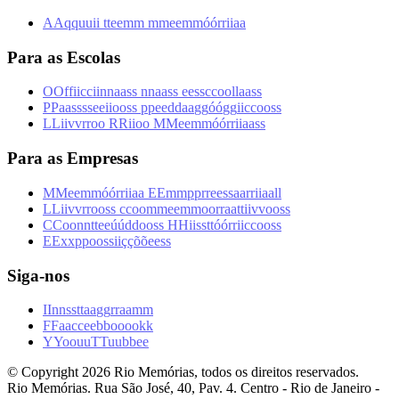
A
A
q
q
u
u
i
i
t
t
e
e
m
m
m
m
e
e
m
m
ó
ó
r
r
i
i
a
a
Para as Escolas
O
O
f
f
i
i
c
c
i
i
n
n
a
a
s
s
n
n
a
a
s
s
e
e
s
s
c
c
o
o
l
l
a
a
s
s
P
P
a
a
s
s
s
s
e
e
i
i
o
o
s
s
p
p
e
e
d
d
a
a
g
g
ó
ó
g
g
i
i
c
c
o
o
s
s
L
L
i
i
v
v
r
r
o
o
R
R
i
i
o
o
M
M
e
e
m
m
ó
ó
r
r
i
i
a
a
s
s
Para as Empresas
M
M
e
e
m
m
ó
ó
r
r
i
i
a
a
E
E
m
m
p
p
r
r
e
e
s
s
a
a
r
r
i
i
a
a
l
l
L
L
i
i
v
v
r
r
o
o
s
s
c
c
o
o
m
m
e
e
m
m
o
o
r
r
a
a
t
t
i
i
v
v
o
o
s
s
C
C
o
o
n
n
t
t
e
e
ú
ú
d
d
o
o
s
s
H
H
i
i
s
s
t
t
ó
ó
r
r
i
i
c
c
o
o
s
s
E
E
x
x
p
p
o
o
s
s
i
i
ç
ç
õ
õ
e
e
s
s
Siga-nos
I
I
n
n
s
s
t
t
a
a
g
g
r
r
a
a
m
m
F
F
a
a
c
c
e
e
b
b
o
o
o
o
k
k
Y
Y
o
o
u
u
T
T
u
u
b
b
e
e
© Copyright
2026
Rio Memórias, todos os direitos reservados.
Rio Memórias. Rua São José, 40, Pav. 4. Centro - Rio de Janeiro -