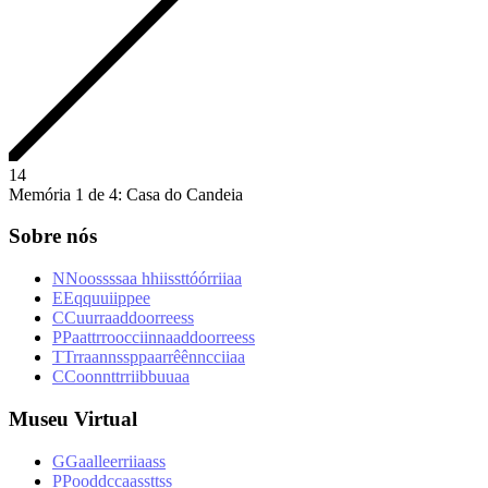
1
4
Memória 1 de 4: Casa do Candeia
Sobre nós
N
N
o
o
s
s
s
s
a
a
h
h
i
i
s
s
t
t
ó
ó
r
r
i
i
a
a
E
E
q
q
u
u
i
i
p
p
e
e
C
C
u
u
r
r
a
a
d
d
o
o
r
r
e
e
s
s
P
P
a
a
t
t
r
r
o
o
c
c
i
i
n
n
a
a
d
d
o
o
r
r
e
e
s
s
T
T
r
r
a
a
n
n
s
s
p
p
a
a
r
r
ê
ê
n
n
c
c
i
i
a
a
C
C
o
o
n
n
t
t
r
r
i
i
b
b
u
u
a
a
Museu Virtual
G
G
a
a
l
l
e
e
r
r
i
i
a
a
s
s
P
P
o
o
d
d
c
c
a
a
s
s
t
t
s
s