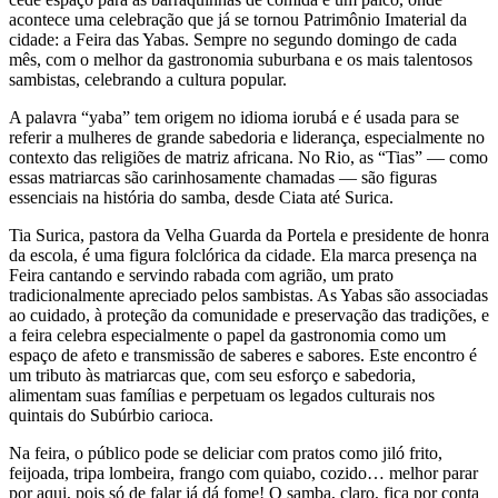
acontece uma celebração que já se tornou Patrimônio Imaterial da
cidade: a Feira das Yabas. Sempre no segundo domingo de cada
mês, com o melhor da gastronomia suburbana e os mais talentosos
sambistas, celebrando a cultura popular.
A palavra “yaba” tem origem no idioma iorubá e é usada para se
referir a mulheres de grande sabedoria e liderança, especialmente no
contexto das religiões de matriz africana. No Rio, as “Tias” — como
essas matriarcas são carinhosamente chamadas — são figuras
essenciais na história do samba, desde Ciata até Surica.
Tia Surica, pastora da Velha Guarda da Portela e presidente de honra
da escola, é uma figura folclórica da cidade. Ela marca presença na
Feira cantando e servindo rabada com agrião, um prato
tradicionalmente apreciado pelos sambistas. As Yabas são associadas
ao cuidado, à proteção da comunidade e preservação das tradições, e
a feira celebra especialmente o papel da gastronomia como um
espaço de afeto e transmissão de saberes e sabores. Este encontro é
um tributo às matriarcas que, com seu esforço e sabedoria,
alimentam suas famílias e perpetuam os legados culturais nos
quintais do Subúrbio carioca.
Na feira, o público pode se deliciar com pratos como jiló frito,
feijoada, tripa lombeira, frango com quiabo, cozido… melhor parar
por aqui, pois só de falar já dá fome! O samba, claro, fica por conta