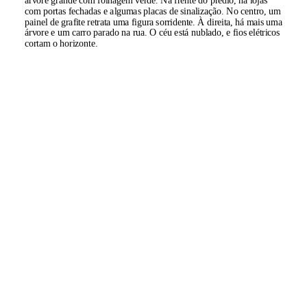
árvore grande com folhagem verde. Na frente do prédio, há lojas
com portas fechadas e algumas placas de sinalização. No centro, um
painel de grafite retrata uma figura sorridente. À direita, há mais uma
árvore e um carro parado na rua. O céu está nublado, e fios elétricos
cortam o horizonte.