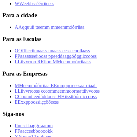
W
W
e
e
b
b
s
s
é
é
r
r
i
i
e
e
s
s
Para a cidade
A
A
q
q
u
u
i
i
t
t
e
e
m
m
m
m
e
e
m
m
ó
ó
r
r
i
i
a
a
Para as Escolas
O
O
f
f
i
i
c
c
i
i
n
n
a
a
s
s
n
n
a
a
s
s
e
e
s
s
c
c
o
o
l
l
a
a
s
s
P
P
a
a
s
s
s
s
e
e
i
i
o
o
s
s
p
p
e
e
d
d
a
a
g
g
ó
ó
g
g
i
i
c
c
o
o
s
s
L
L
i
i
v
v
r
r
o
o
R
R
i
i
o
o
M
M
e
e
m
m
ó
ó
r
r
i
i
a
a
s
s
Para as Empresas
M
M
e
e
m
m
ó
ó
r
r
i
i
a
a
E
E
m
m
p
p
r
r
e
e
s
s
a
a
r
r
i
i
a
a
l
l
L
L
i
i
v
v
r
r
o
o
s
s
c
c
o
o
m
m
e
e
m
m
o
o
r
r
a
a
t
t
i
i
v
v
o
o
s
s
C
C
o
o
n
n
t
t
e
e
ú
ú
d
d
o
o
s
s
H
H
i
i
s
s
t
t
ó
ó
r
r
i
i
c
c
o
o
s
s
E
E
x
x
p
p
o
o
s
s
i
i
ç
ç
õ
õ
e
e
s
s
Siga-nos
I
I
n
n
s
s
t
t
a
a
g
g
r
r
a
a
m
m
F
F
a
a
c
c
e
e
b
b
o
o
o
o
k
k
Y
Y
o
o
u
u
T
T
u
u
b
b
e
e