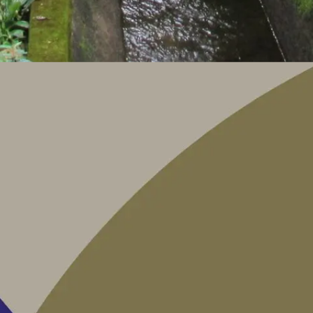
há muitas folhas verdes e plantas baixas. No centro, três pessoas
tura de concreto com água correndo dentro dela, e ao fundo, uma