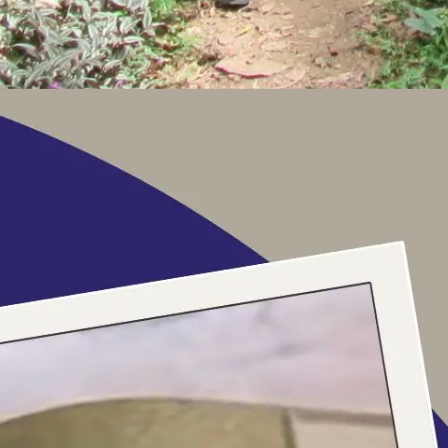
m pessoas caminhando em um trilho entre vegetação densa. À esquerda, 
, usando uma camiseta branca e calças pretas. À direita, há uma estru
res altas e folhagem verde vibrante.