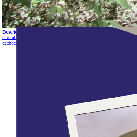
Descrição da imagem:
Esta é uma fotografia de um parque natural, co
caminham juntas, com destaque para um homem de frente para a câmera
cachoeira é visível através da vegetação. A floresta é densa, com árvo