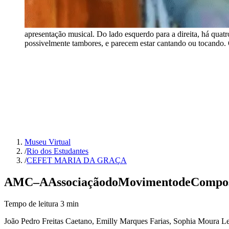
apresentação musical. Do lado esquerdo para a direita, há qua
possivelmente tambores, e parecem estar cantando ou tocando. 
Museu Virtual
/
Rio dos Estudantes
/
CEFET MARIA DA GRAÇA
AMC
–
A
Associação
do
Movimento
de
Compos
Tempo de leitura
3
min
João Pedro Freitas Caetano, Emilly Marques Farias, Sophia Moura Le