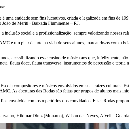
nse
uma entidade sem fins lucrativos, criada e legalizada em fins de 19
 João de Meriti - Baixada Fluminense – RJ.
inclusão social e a profissionalização, sempre valorizando nossas raíz
 AMC é um pilar da arte na vida de seus alunos, marcando-os com a be
 alunos, acessibilizando esse ensino de música aos que, infelizmente, 
ta, flauta doce, flauta transversa, instrumentos de percussão e teoria 
scola compositores e músicos envolvidos em suas raízes culturais. Est
AMC. As aberturas das Rodas são feitas por grupos de alunos mais inic
fica envolvida com os repertórios dos convidados. Estas Rodas proporc
e Carvalho, Hildmar Diniz (Monarco), Wilson das Neves, A Velha Guarda