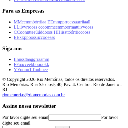
Para as Empresas
M
M
e
e
m
m
ó
ó
r
r
i
i
a
a
E
E
m
m
p
p
r
r
e
e
s
s
a
a
r
r
i
i
a
a
l
l
L
L
i
i
v
v
r
r
o
o
s
s
c
c
o
o
m
m
e
e
m
m
o
o
r
r
a
a
t
t
i
i
v
v
o
o
s
s
C
C
o
o
n
n
t
t
e
e
ú
ú
d
d
o
o
s
s
H
H
i
i
s
s
t
t
ó
ó
r
r
i
i
c
c
o
o
s
s
E
E
x
x
p
p
o
o
s
s
i
i
ç
ç
õ
õ
e
e
s
s
Siga-nos
I
I
n
n
s
s
t
t
a
a
g
g
r
r
a
a
m
m
F
F
a
a
c
c
e
e
b
b
o
o
o
o
k
k
Y
Y
o
o
u
u
T
T
u
u
b
b
e
e
© Copyright
2026
Rio Memórias, todos os direitos reservados.
Rio Memórias. Rua São José, 40, Pav. 4. Centro - Rio de Janeiro -
RJ
riomemorias@riomemorias.com.br
Assine nossa newsletter
Por favor digite seu email
Por favor
digite seu email