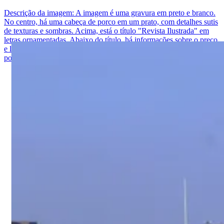
Descrição da imagem:
A imagem é uma gravura em preto e branco.
No centro, há uma cabeça de porco em um prato, com detalhes sutis
de texturas e sombras. Acima, está o título "Revista Ilustrada" em
letras ornamentadas. Abaixo do título, há informações sobre o preço
e local de publicação. À base da imagem, há um poema em
português, com versos alinhados à esquerda e à direita.