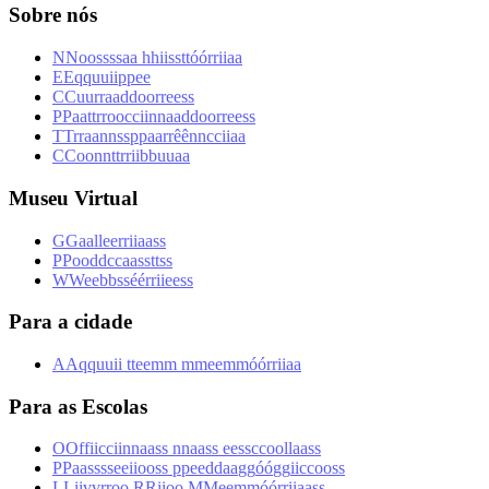
Sobre nós
N
N
o
o
s
s
s
s
a
a
h
h
i
i
s
s
t
t
ó
ó
r
r
i
i
a
a
E
E
q
q
u
u
i
i
p
p
e
e
C
C
u
u
r
r
a
a
d
d
o
o
r
r
e
e
s
s
P
P
a
a
t
t
r
r
o
o
c
c
i
i
n
n
a
a
d
d
o
o
r
r
e
e
s
s
T
T
r
r
a
a
n
n
s
s
p
p
a
a
r
r
ê
ê
n
n
c
c
i
i
a
a
C
C
o
o
n
n
t
t
r
r
i
i
b
b
u
u
a
a
Museu Virtual
G
G
a
a
l
l
e
e
r
r
i
i
a
a
s
s
P
P
o
o
d
d
c
c
a
a
s
s
t
t
s
s
W
W
e
e
b
b
s
s
é
é
r
r
i
i
e
e
s
s
Para a cidade
A
A
q
q
u
u
i
i
t
t
e
e
m
m
m
m
e
e
m
m
ó
ó
r
r
i
i
a
a
Para as Escolas
O
O
f
f
i
i
c
c
i
i
n
n
a
a
s
s
n
n
a
a
s
s
e
e
s
s
c
c
o
o
l
l
a
a
s
s
P
P
a
a
s
s
s
s
e
e
i
i
o
o
s
s
p
p
e
e
d
d
a
a
g
g
ó
ó
g
g
i
i
c
c
o
o
s
s
L
L
i
i
v
v
r
r
o
o
R
R
i
i
o
o
M
M
e
e
m
m
ó
ó
r
r
i
i
a
a
s
s