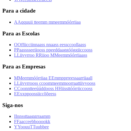
Para a cidade
A
A
q
q
u
u
i
i
t
t
e
e
m
m
m
m
e
e
m
m
ó
ó
r
r
i
i
a
a
Para as Escolas
O
O
f
f
i
i
c
c
i
i
n
n
a
a
s
s
n
n
a
a
s
s
e
e
s
s
c
c
o
o
l
l
a
a
s
s
P
P
a
a
s
s
s
s
e
e
i
i
o
o
s
s
p
p
e
e
d
d
a
a
g
g
ó
ó
g
g
i
i
c
c
o
o
s
s
L
L
i
i
v
v
r
r
o
o
R
R
i
i
o
o
M
M
e
e
m
m
ó
ó
r
r
i
i
a
a
s
s
Para as Empresas
M
M
e
e
m
m
ó
ó
r
r
i
i
a
a
E
E
m
m
p
p
r
r
e
e
s
s
a
a
r
r
i
i
a
a
l
l
L
L
i
i
v
v
r
r
o
o
s
s
c
c
o
o
m
m
e
e
m
m
o
o
r
r
a
a
t
t
i
i
v
v
o
o
s
s
C
C
o
o
n
n
t
t
e
e
ú
ú
d
d
o
o
s
s
H
H
i
i
s
s
t
t
ó
ó
r
r
i
i
c
c
o
o
s
s
E
E
x
x
p
p
o
o
s
s
i
i
ç
ç
õ
õ
e
e
s
s
Siga-nos
I
I
n
n
s
s
t
t
a
a
g
g
r
r
a
a
m
m
F
F
a
a
c
c
e
e
b
b
o
o
o
o
k
k
Y
Y
o
o
u
u
T
T
u
u
b
b
e
e