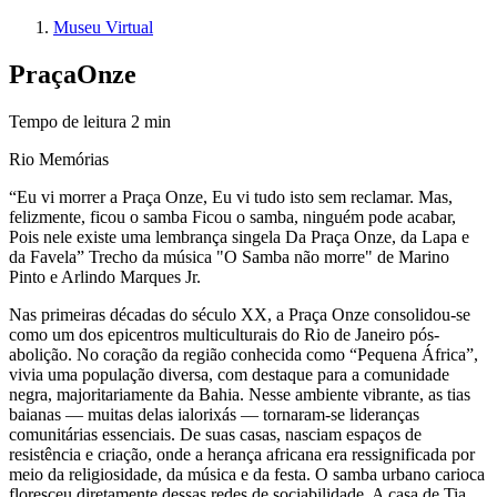
Museu Virtual
Praça
Onze
Tempo de leitura
2
min
Rio Memórias
“Eu vi morrer a Praça Onze, Eu vi tudo isto sem reclamar. Mas,
felizmente, ficou o samba Ficou o samba, ninguém pode acabar,
Pois nele existe uma lembrança singela Da Praça Onze, da Lapa e
da Favela” Trecho da música "O Samba não morre" de Marino
Pinto e Arlindo Marques Jr.
Nas primeiras décadas do século XX, a Praça Onze consolidou-se
como um dos epicentros multiculturais do Rio de Janeiro pós-
abolição. No coração da região conhecida como “Pequena África”,
vivia uma população diversa, com destaque para a comunidade
negra, majoritariamente da Bahia. Nesse ambiente vibrante, as tias
baianas — muitas delas ialorixás — tornaram-se lideranças
comunitárias essenciais. De suas casas, nasciam espaços de
resistência e criação, onde a herança africana era ressignificada por
meio da religiosidade, da música e da festa. O samba urbano carioca
floresceu diretamente dessas redes de sociabilidade. A casa de Tia