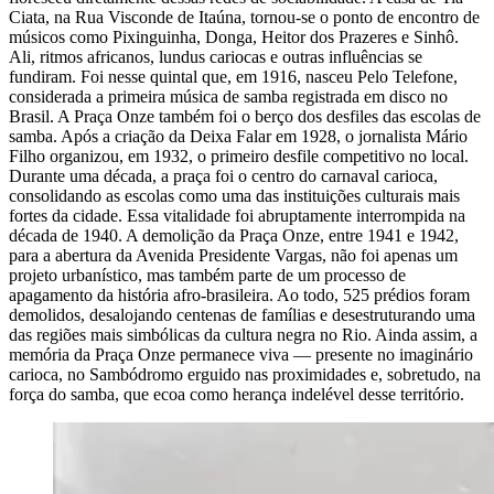
Ciata, na Rua Visconde de Itaúna, tornou-se o ponto de encontro de
músicos como Pixinguinha, Donga, Heitor dos Prazeres e Sinhô.
Ali, ritmos africanos, lundus cariocas e outras influências se
fundiram. Foi nesse quintal que, em 1916, nasceu Pelo Telefone,
considerada a primeira música de samba registrada em disco no
Brasil. A Praça Onze também foi o berço dos desfiles das escolas de
samba. Após a criação da Deixa Falar em 1928, o jornalista Mário
Filho organizou, em 1932, o primeiro desfile competitivo no local.
Durante uma década, a praça foi o centro do carnaval carioca,
consolidando as escolas como uma das instituições culturais mais
fortes da cidade. Essa vitalidade foi abruptamente interrompida na
década de 1940. A demolição da Praça Onze, entre 1941 e 1942,
para a abertura da Avenida Presidente Vargas, não foi apenas um
projeto urbanístico, mas também parte de um processo de
apagamento da história afro-brasileira. Ao todo, 525 prédios foram
demolidos, desalojando centenas de famílias e desestruturando uma
das regiões mais simbólicas da cultura negra no Rio. Ainda assim, a
memória da Praça Onze permanece viva — presente no imaginário
carioca, no Sambódromo erguido nas proximidades e, sobretudo, na
força do samba, que ecoa como herança indelével desse território.