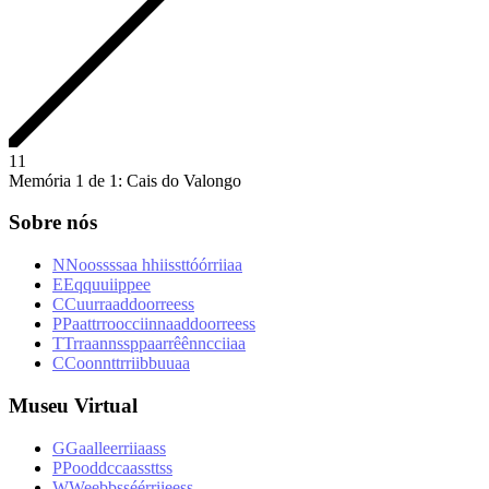
1
1
Memória 1 de 1: Cais do Valongo
Sobre nós
N
N
o
o
s
s
s
s
a
a
h
h
i
i
s
s
t
t
ó
ó
r
r
i
i
a
a
E
E
q
q
u
u
i
i
p
p
e
e
C
C
u
u
r
r
a
a
d
d
o
o
r
r
e
e
s
s
P
P
a
a
t
t
r
r
o
o
c
c
i
i
n
n
a
a
d
d
o
o
r
r
e
e
s
s
T
T
r
r
a
a
n
n
s
s
p
p
a
a
r
r
ê
ê
n
n
c
c
i
i
a
a
C
C
o
o
n
n
t
t
r
r
i
i
b
b
u
u
a
a
Museu Virtual
G
G
a
a
l
l
e
e
r
r
i
i
a
a
s
s
P
P
o
o
d
d
c
c
a
a
s
s
t
t
s
s
W
W
e
e
b
b
s
s
é
é
r
r
i
i
e
e
s
s