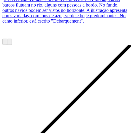
barcos flutuam no rio, alguns com pessoas a bordo. No fundo,
outros navios podem ser vistos no horizonte. A ilustração apresenta
cores variadas, com tons de azul, verde e bege predominantes. No
canto inferior, está escrito "Débarquement".